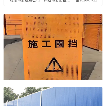
5
2026-07-22
沈阳吊篮租赁公司：详述吊篮出租服
务优势