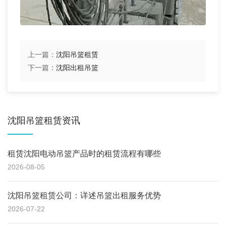
上一篇：
沈阳吊篮租赁
下一篇：
沈阳出租吊篮
沈阳吊篮租赁资讯
租赁沈阳电动吊篮产品时的租赁流程有哪些
2026-08-05
沈阳吊篮租赁公司：详述吊篮出租服务优势
2026-07-22