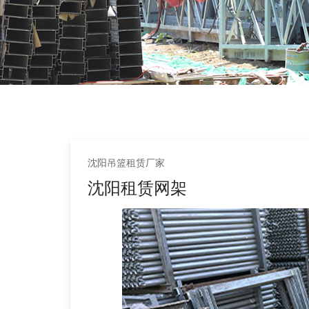
沈阳吊篮租赁厂家
沈阳租赁网架