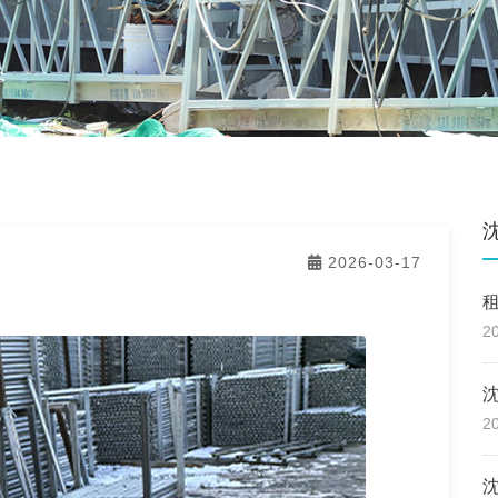
2026-03-17
2
2