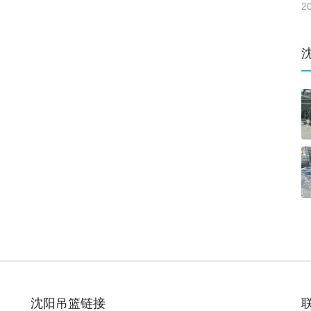
2
沈阳吊篮链接