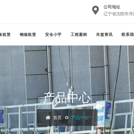
公司地址
辽宁省沈阳市浑
板租赁
钢板租赁
安全小宇
工程案例
吊篮资讯
联系我
产品中心
首页
产品中心