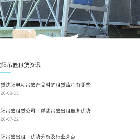
沈阳吊篮租赁资讯
租赁沈阳电动吊篮产品时的租赁流程有哪些
026-08-05
沈阳吊篮租赁公司：详述吊篮出租服务优势
026-07-22
沈阳吊篮出租：优势分析及行业亮点