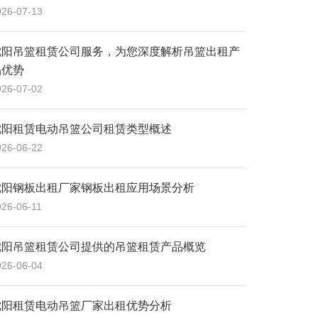
026-07-13
沈阳吊篮租赁公司服务，为您深度解析吊篮出租产
品优势
026-07-02
沈阳租赁电动吊篮公司租赁类型概述
026-06-22
沈阳钢板出租厂家钢板出租应用场景分析
026-06-11
沈阳吊篮租赁公司提供的吊篮租赁产品概览
026-06-04
沈阳租赁电动吊篮厂家出租优势分析