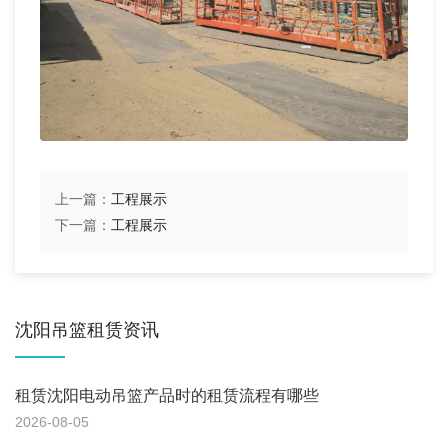
上一篇：
工程展示
下一篇：
工程展示
沈阳吊篮租赁资讯
租赁沈阳电动吊篮产品时的租赁流程有哪些
2026-08-05