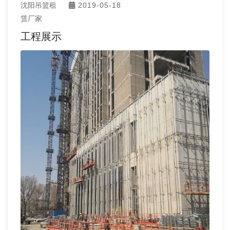
沈阳吊篮租
2019-05-18
赁厂家
工程展示