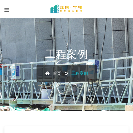
工程案例
首页
工程案例