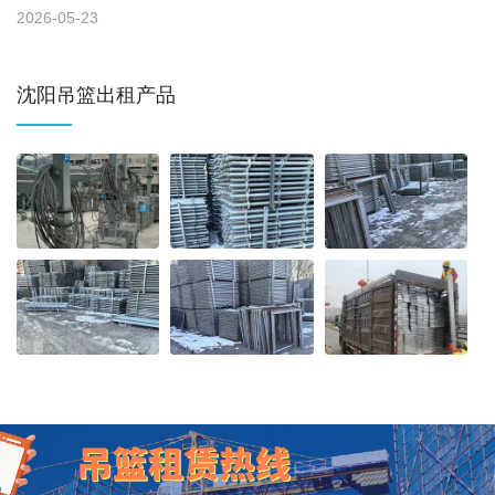
2026-05-23
沈阳吊篮出租产品