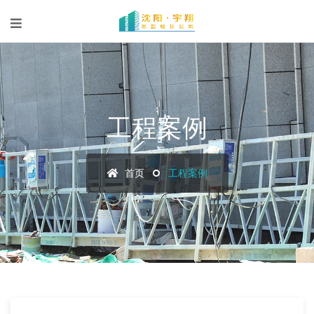
工程案例
首页
工程案例