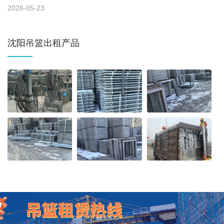
2026-05-23
沈阳吊篮出租产品