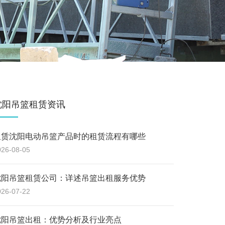
沈阳吊篮租赁资讯
租赁沈阳电动吊篮产品时的租赁流程有哪些
026-08-05
沈阳吊篮租赁公司：详述吊篮出租服务优势
026-07-22
沈阳吊篮出租：优势分析及行业亮点