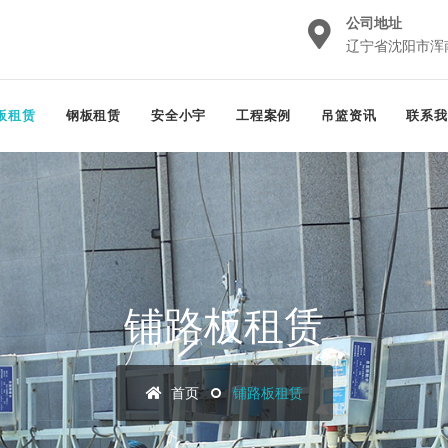
公司地址
辽宁省沈阳市浑
板租赁
钢板租赁
安全小宇
工程案例
吊篮资讯
联系我
铺路板租赁
首页
铺路板租赁