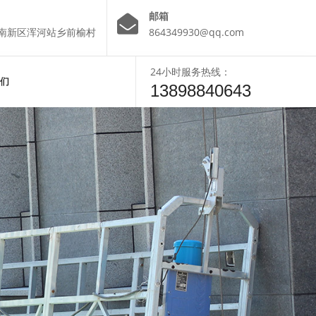
邮箱
南新区浑河站乡前榆村
864349930@qq.com
24小时服务热线：
们
13898840643