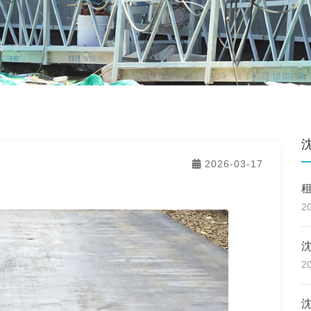
2026-03-17
2
2