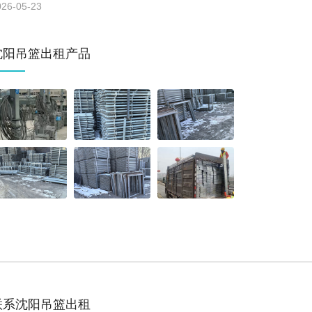
026-05-23
沈阳吊篮出租产品
联系沈阳吊篮出租