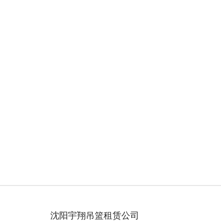
沈阳宇翔吊篮租赁公司