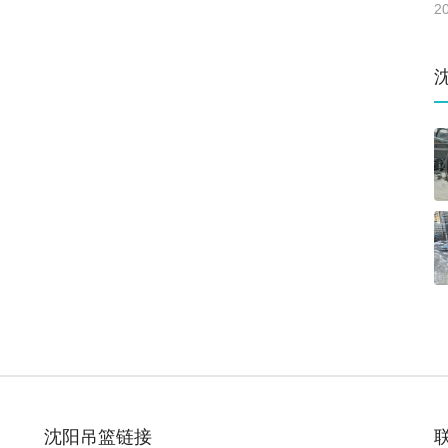
2
沈阳吊篮链接