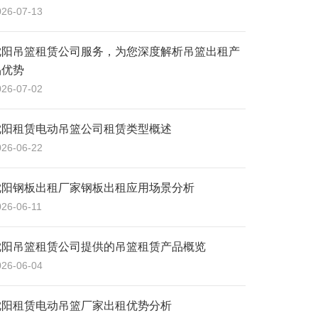
026-07-13
沈阳吊篮租赁公司服务，为您深度解析吊篮出租产
品优势
026-07-02
沈阳租赁电动吊篮公司租赁类型概述
026-06-22
沈阳钢板出租厂家钢板出租应用场景分析
026-06-11
沈阳吊篮租赁公司提供的吊篮租赁产品概览
026-06-04
沈阳租赁电动吊篮厂家出租优势分析